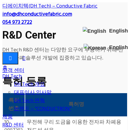
디에이치텍(DH Tech) – Conductive Fabric
info@dhconductivefabric.com
054 973 2722
English
R&D Center
English
DH Tech R&D 센터는 다양한 요구에 부응하기 위해 전
자파 차폐 솔루션 개발에 집중하고 있습니다.
홈
고객 센터
DH Tech
특허 등록
DH Tech 개요
대표이사 인사말
특허
DH Tech 연혁
특허명
번호
브랜드 – “CONDUCTRON”
제품
10-
무전해 구리 도금을 이용한 전자파 차폐용
R&D 센터